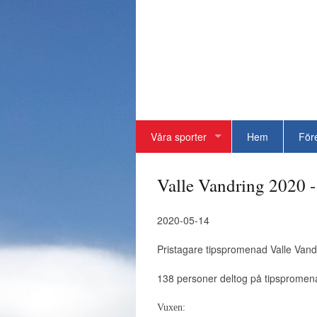
Våra sporter
Hem
För
Valle Vandring 2020 -
2020-05-14
Pristagare tipspromenad Valle Vandr
138 personer deltog på tipspromenad
Vuxen: