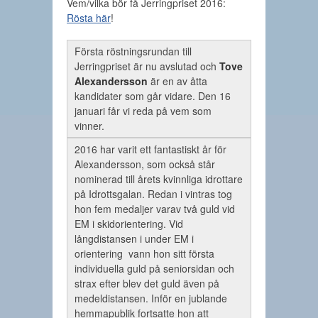
Vem/vilka bör få Jerringpriset 2016:
Rösta här
!
Första röstningsrundan till
Jerringpriset är nu avslutad och
Tove
Alexandersson
är en av åtta
kandidater som går vidare. Den 16
januari får vi reda på vem som
vinner.
2016 har varit ett fantastiskt år för
Alexandersson, som också står
nominerad till årets kvinnliga idrottare
på Idrottsgalan. Redan i vintras tog
hon fem medaljer varav två guld vid
EM i skidorientering. Vid
långdistansen i under EM i
orientering vann hon sitt första
individuella guld på seniorsidan och
strax efter blev det guld även på
medeldistansen. Inför en jublande
hemmapublik fortsatte hon att