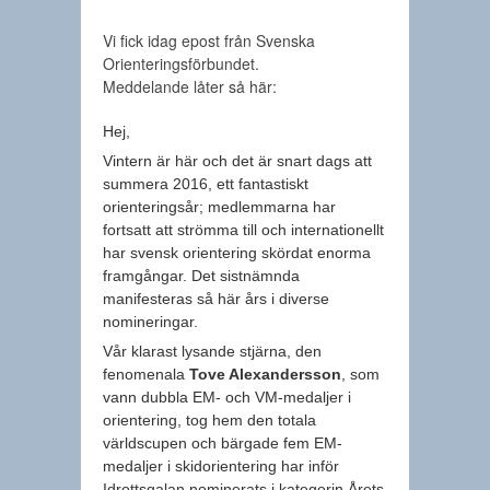
Vi fick idag epost från Svenska
Orienteringsförbundet.
Meddelande låter så här:
Hej,
Vintern är här och det är snart dags att
summera 2016, ett fantastiskt
orienteringsår; medlemmarna har
fortsatt att strömma till och internationellt
har svensk orientering skördat enorma
framgångar. Det sistnämnda
manifesteras så här års i diverse
nomineringar.
Vår klarast lysande stjärna, den
fenomenala
Tove Alexandersson
, som
vann dubbla EM- och VM-medaljer i
orientering, tog hem den totala
världscupen och bärgade fem EM-
medaljer i skidorientering har inför
Idrottsgalan nominerats i kategorin Årets