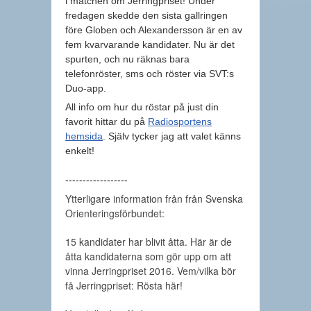
i matchen om Jerringpriset! Under
fredagen skedde den sista gallringen
före Globen och Alexandersson är en av
fem kvarvarande kandidater. Nu är det
spurten, och nu räknas bara
telefonröster, sms och röster via SVT:s
Duo-app.
All info om hur du röstar på just din
favorit hittar du på
Radiosportens
hemsida
. Själv tycker jag att valet känns
enkelt!
------------------
Ytterligare information från från Svenska
Orienteringsförbundet:
15 kandidater har blivit åtta. Här är de
åtta kandidaterna som gör upp om att
vinna Jerringpriset 2016. Vem/vilka bör
få Jerringpriset: Rösta här!