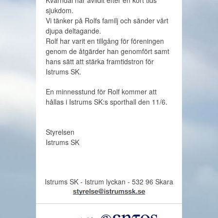
Kvarndal har avlidit efter en kort tids
sjukdom.
Vi tänker på Rolfs familj och sänder vårt
djupa deltagande.
Rolf har varit en tillgång för föreningen
genom de åtgärder han genomfört samt
hans sätt att stärka framtidstron för
Istrums SK.
En minnesstund för Rolf kommer att
hållas i Istrums SK:s sporthall den 11/6.
Styrelsen
Istrums SK
Istrums SK - Istrum lyckan - 532 96 Skara